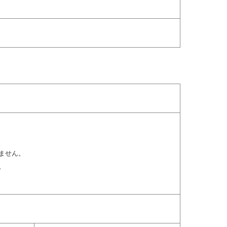
ません。
。