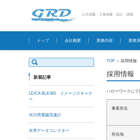
公共測量・工事測量・設計・調査
コンテンツに移動
トップ
会社概要
業務内容
業務
検
TOP
採用情報
>
索:
採用情報
新着記事
ハローワークにて
LEICA BLK360 イメージスキャナ
ー
事業所名
河川用電磁流速計
水準データコレクター
所在地