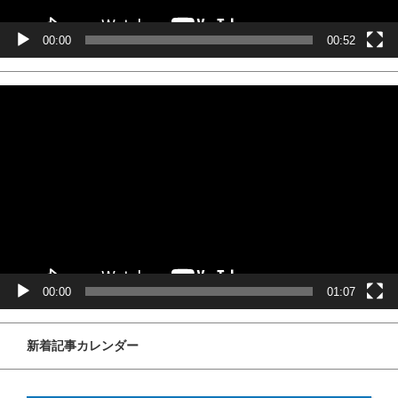
00:00
00:52
動
画
プ
レ
ー
ヤ
ー
00:00
01:07
新着記事カレンダー