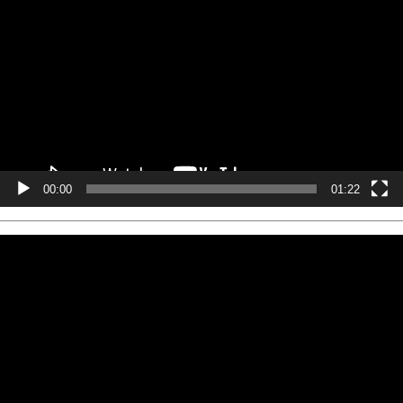
プ
レ
ー
ヤ
ー
00:00
01:22
動
画
プ
レ
ー
ヤ
ー