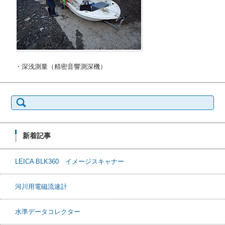
・深浅測量（精密音響測深機）
検
索:
新着記事
LEICA BLK360 イメージスキャナー
河川用電磁流速計
水準データコレクター