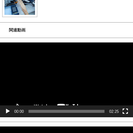
関連動画
動
画
プ
レ
ー
ヤ
ー
00:00
02:25
動
画