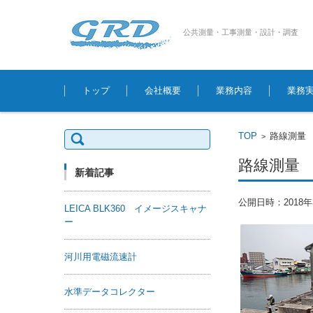
公共測量・工事測量・設計・調査
コンテンツに移動
トップ
会社概要
業務内容
業務
検
TOP
路線測量
>
索:
路線測量
新着記事
公開日時：
2018
LEICA BLK360 イメージスキャナ
ー
河川用電磁流速計
水準データコレクター