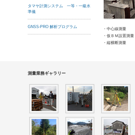
タマヤ計測システム 一等・一級水
準儀
GNSS-PRO 解析プログラム
・中心線測量
・仮ＢＭ設置測量
・縦横断測量
測量業務ギャラリー