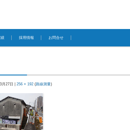
実績
採用情報
お問合せ
年3月27日
|
256 × 192
(
路線測量
)