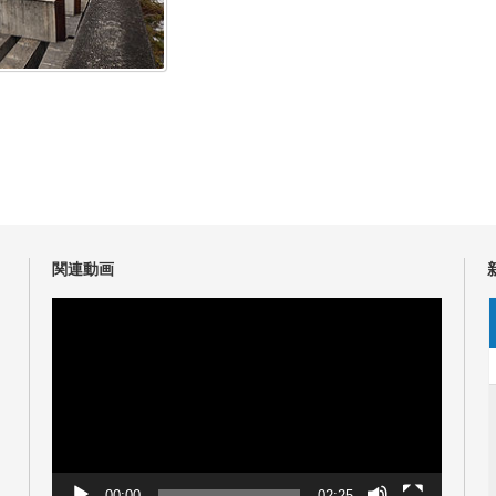
関連動画
動
画
プ
レ
ー
ヤ
ー
00:00
02:25